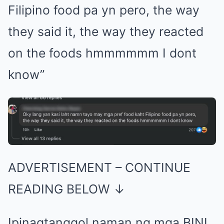
Filipino food pa yn pero, the way
they said it, the way they reacted
on the foods hmmmmmm I dont
know”
ADVERTISEMENT – CONTINUE
READING BELOW ↓
Ipinagtanggol naman ng mga BINI