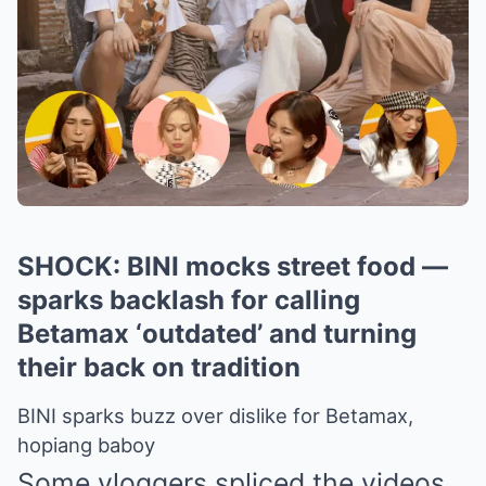
SHOCK: BINI mocks street food —
sparks backlash for calling
Betamax ‘outdated’ and turning
their back on tradition
BINI sparks buzz over dislike for Betamax,
hopiang baboy
Some vloggers spliced the videos