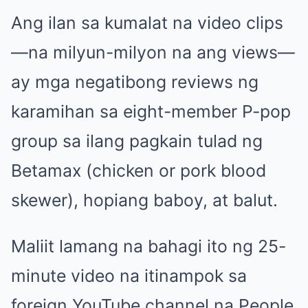
Ang ilan sa kumalat na video clips
—na milyun-milyon na ang views—
ay mga negatibong reviews ng
karamihan sa eight-member P-pop
group sa ilang pagkain tulad ng
Betamax (chicken or pork blood
skewer), hopiang baboy, at balut.
Maliit lamang na bahagi ito ng 25-
minute video na itinampok sa
foreign YouTube channel na People