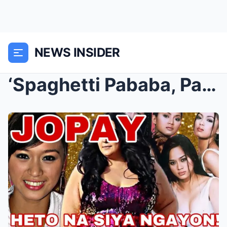
NEWS INSIDER
‘Spaghetti Pababa, Pataas ng Pataas!’—Mula sa Mali...