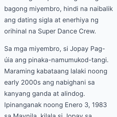
bagong miyembro, hindi na naibalik
ang dating sigla at enerhiya ng
orihinal na Super Dance Crew.
Sa mga miyembro, si Jopay Pag-
úia ang pinaka-namumukod-tangi.
Maraming kabataang lalaki noong
early 2000s ang nabighani sa
kanyang ganda at alindog.
Ipinanganak noong Enero 3, 1983
sa Maynila, kilala si Jopay sa