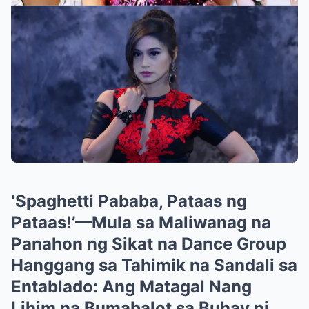
‘Spaghetti Pababa, Pataas ng
Pataas!’—Mula sa Maliwanag na
Panahon ng Sikat na Dance Group
Hanggang sa Tahimik na Sandali sa
Entablado: Ang Matagal Nang
Lihim na Bumabalot sa Buhay ni