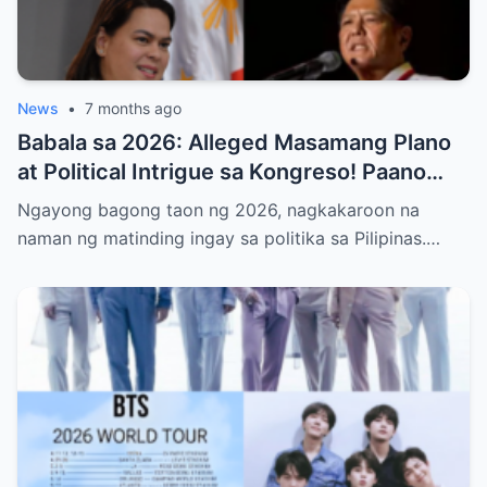
News
•
7 months ago
Babala sa 2026: Alleged Masamang Plano
at Political Intrigue sa Kongreso! Paano
Sinusubukang Patalsikin ang House
Ngayong bagong taon ng 2026, nagkakaroon na
Speaker at Bakit Pinangangambahan ng
naman ng matinding ingay sa politika sa Pilipinas.…
Publiko ang Impeachment ng VP Sarah
Duterte—Alamin ang Buong Detalye ng
Matinding Labanan sa Likod ng Kulungan at
Opisina ng Gobyerno