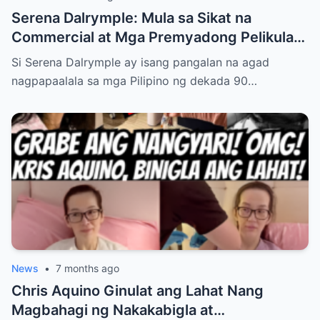
Serena Dalrymple: Mula sa Sikat na
Commercial at Mga Premyadong Pelikula
Hanggang sa Buhay na Binaraha ng
Si Serena Dalrymple ay isang pangalan na agad
Pagkawala ng Mga Magulang Nang Maaga,
nagpapaalala sa mga Pilipino ng dekada 90…
At Pag-aalaga sa Kanyang Mga Kapatid—
Ngunit Ang Tunay na Nakatulong Sa Kanya
Upang Malampasan ang Lahat ng
Pagsubok, Magtagumpay, at Matagpuan
ang Kaligayahan Bilang Isang Ina at Asawa
ay May Lihim na Hindi Pa Alam ng
Nakararami… Tuklasin sa Link sa
Comments…
News
•
7 months ago
Chris Aquino Ginulat ang Lahat Nang
Magbahagi ng Nakakabigla at