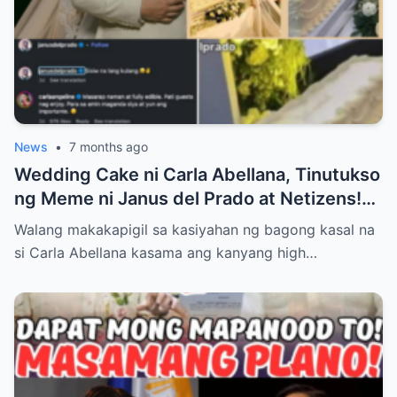
News
•
7 months ago
Wedding Cake ni Carla Abellana, Tinutukso
ng Meme ni Janus del Prado at Netizens!
Paano Tinugon ng Bagong Kasal ang Hugis
Walang makakapigil sa kasiyahan ng bagong kasal na
‘Kabaong’ na Isyu at Bakit Sinasabing ‘Para
si Carla Abellana kasama ang kanyang high…
Sa Amin, Maganda Siya’—Alamin ang Lahat
ng Dramatikong Reaksyon sa Social Media