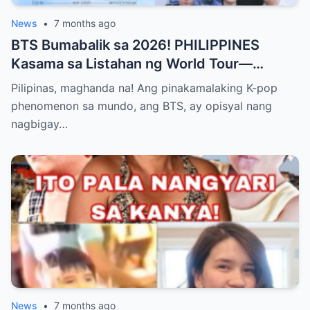
News
•
7 months ago
BTS Bumabalik sa 2026! PHILIPPINES
Kasama sa Listahan ng World Tour—
Magkakaroon ng Eksklusibong Concert sa
Pilipinas, maghanda na! Ang pinakamalaking K-pop
Manila! Alamin Kung Paano Naghanda ang
phenomenon sa mundo, ang BTS, ay opisyal nang
ARMY Para sa Pinakahihintay na Comeback
nagbigay…
ng K-pop Supergroup sa Bagong Taon at
Bakit Excited ang Bawat Pinoy Fan!”
News
•
7 months ago