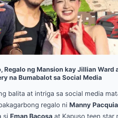
 Regalo ng Mansion kay Jillian Ward
ery na Bumabalot sa Social Media
g balita at intriga sa social media ma
pakagarbong regalo ni
Manny Pacqui
a si
Eman Bacosa
at Kapuso teen star 