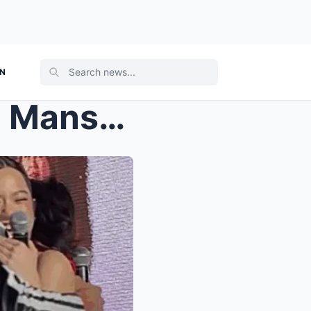
ON
Manny Pacquiao, Regalo ng Mansion kay Jillian Ward...