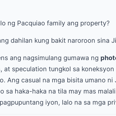
lo ng Pacquiao family ang property?
g dahilan kung bakit naroroon sina Ji
ens ang nagsimulang gumawa ng
phot
s, at speculation tungkol sa koneksyon
. Ang casual na mga bisita umano ni J
uo sa haka-haka na tila may mas malal
pagpupuntang iyon, lalo na sa mga pri