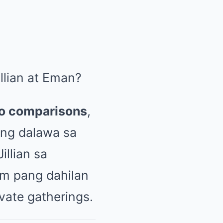
llian at Eman?
o comparisons
,
 ng dalawa sa
illian sa
im pang dahilan
vate gatherings.