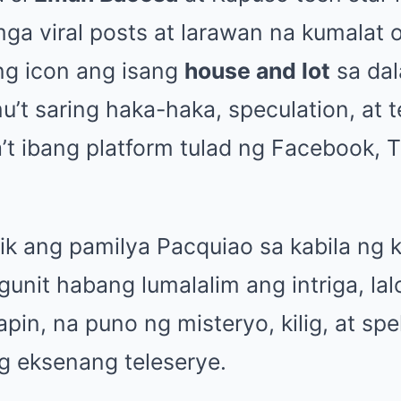
ga viral posts at larawan na kumalat on
ing icon ang isang
house and lot
sa dal
’t saring haka-haka, speculation, at 
’t ibang platform tulad ng Facebook, T
ik ang pamilya Pacquiao sa kabila ng 
 Ngunit habang lumalalim ang intriga, la
apin, na puno ng misteryo, kilig, at sp
g eksenang teleserye.