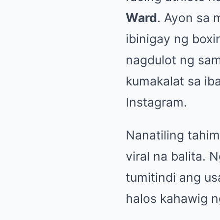
Ward
. Ayon sa m
ibinigay ng box
nagdulot ng samu
kumakalat sa iba
Instagram.
Nanatiling tahim
viral na balita.
tumitindi ang us
halos kahawig n