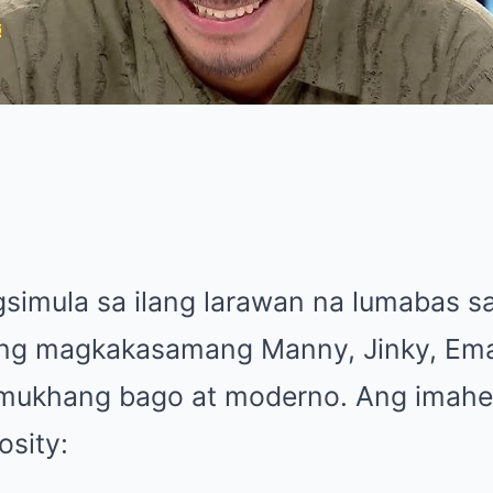
simula sa ilang larawan na lumabas sa
ng magkakasamang Manny, Jinky, Eman,
 mukhang bago at moderno. Ang imahe
osity: