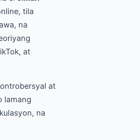
line, tila
awa, na
teoriyang
ikTok, at
kontrobersyal at
lo lamang
ekulasyon, na