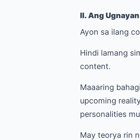
II. Ang Ugnayan 
Ayon sa ilang co
Hindi lamang si
content.
Maaaring bahagi 
upcoming realit
personalities mu
May teorya rin n