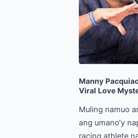
Manny Pacquiao,
Viral Love Myst
Muling namuo an
ang umano’y na
racing athlete n