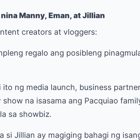
nina Manny, Eman, at Jillian
ntent creators at vloggers:
mpleng regalo ang posibleng pinagmula
ito ng media launch, business partner
y show na isasama ang Pacquiao family
la sa showbiz.
a si Jillian ay magiging bahagi ng isa