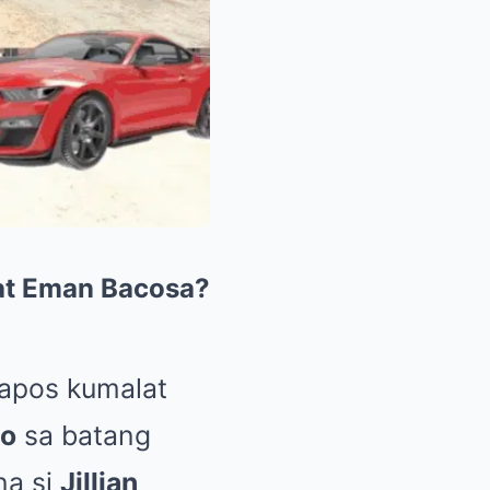
 at Eman Bacosa?
tapos kumalat
ao
sa batang
na si
Jillian