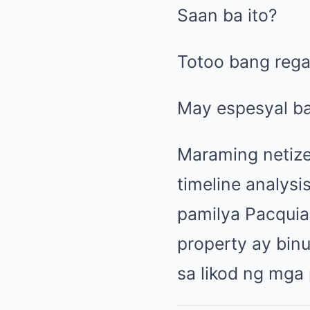
Saan ba ito?
Totoo bang rega
May espesyal ban
Maraming netiz
timeline analysi
pamilya Pacquiao
property ay bin
sa likod ng mga 