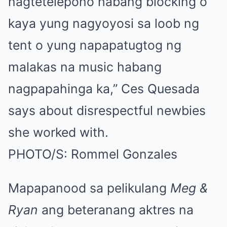
nagtetelepono habang blocking o
kaya yung nagyoyosi sa loob ng
tent o yung napapatugtog ng
malakas na music habang
nagpapahinga ka,” Ces Quesada
says about disrespectful newbies
she worked with.
PHOTO/S: Rommel Gonzales
Mapapanood sa pelikulang
Meg &
Ryan
ang beteranang aktres na