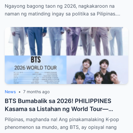
Sinusubukang Patalsikin ang House
Ngayong bagong taon ng 2026, nagkakaroon na
Speaker at Bakit Pinangangambahan ng
naman ng matinding ingay sa politika sa Pilipinas.…
Publiko ang Impeachment ng VP Sarah
Duterte—Alamin ang Buong Detalye ng
Matinding Labanan sa Likod ng Kulungan at
Opisina ng Gobyerno
News
•
7 months ago
BTS Bumabalik sa 2026! PHILIPPINES
Kasama sa Listahan ng World Tour—
Magkakaroon ng Eksklusibong Concert sa
Pilipinas, maghanda na! Ang pinakamalaking K-pop
Manila! Alamin Kung Paano Naghanda ang
phenomenon sa mundo, ang BTS, ay opisyal nang