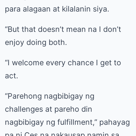
para alagaan at kilalanin siya.
“But that doesn’t mean na I don’t
enjoy doing both.
“I welcome every chance I get to
act.
“Parehong nagbibigay ng
challenges at pareho din
nagbibigay ng fulfillment,” pahayag
pa ni Ces na nakausap namin sa