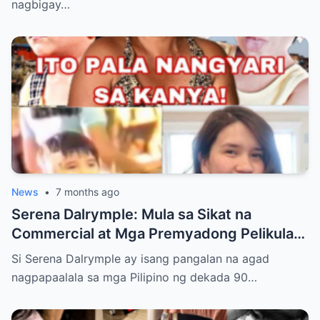
ARMY Para sa Pinakahihintay na Comeback
nagbigay…
ng K-pop Supergroup sa Bagong Taon at
Bakit Excited ang Bawat Pinoy Fan!”
News
•
7 months ago
Serena Dalrymple: Mula sa Sikat na
Commercial at Mga Premyadong Pelikula
Hanggang sa Buhay na Binaraha ng
Si Serena Dalrymple ay isang pangalan na agad
Pagkawala ng Mga Magulang Nang Maaga,
nagpapaalala sa mga Pilipino ng dekada 90…
At Pag-aalaga sa Kanyang Mga Kapatid—
Ngunit Ang Tunay na Nakatulong Sa Kanya