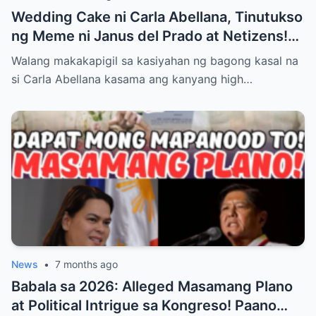
Wedding Cake ni Carla Abellana, Tinutukso
ng Meme ni Janus del Prado at Netizens!
Paano Tinugon ng Bagong Kasal ang Hugis
Walang makakapigil sa kasiyahan ng bagong kasal na
‘Kabaong’ na Isyu at Bakit Sinasabing ‘Para
si Carla Abellana kasama ang kanyang high…
Sa Amin, Maganda Siya’—Alamin ang Lahat
ng Dramatikong Reaksyon sa Social Media
News
•
7 months ago
Babala sa 2026: Alleged Masamang Plano
at Political Intrigue sa Kongreso! Paano