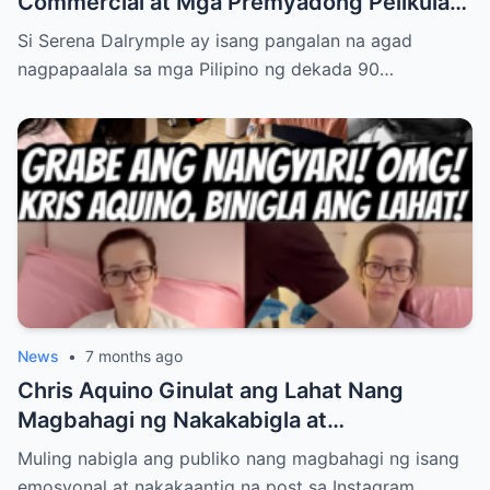
Commercial at Mga Premyadong Pelikula
Hanggang sa Buhay na Binaraha ng
Si Serena Dalrymple ay isang pangalan na agad
Pagkawala ng Mga Magulang Nang Maaga,
nagpapaalala sa mga Pilipino ng dekada 90…
At Pag-aalaga sa Kanyang Mga Kapatid—
Ngunit Ang Tunay na Nakatulong Sa Kanya
Upang Malampasan ang Lahat ng
Pagsubok, Magtagumpay, at Matagpuan
ang Kaligayahan Bilang Isang Ina at Asawa
ay May Lihim na Hindi Pa Alam ng
Nakararami… Tuklasin sa Link sa
Comments…
News
•
7 months ago
Chris Aquino Ginulat ang Lahat Nang
Magbahagi ng Nakakabigla at
Nakakalungkot na Update Tungkol sa
Muling nabigla ang publiko nang magbahagi ng isang
Kalagayan ng Kanyang Anak Bimbe—
emosyonal at nakakaantig na post sa Instagram…