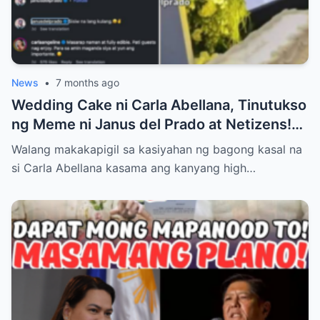
News
•
7 months ago
Wedding Cake ni Carla Abellana, Tinutukso
ng Meme ni Janus del Prado at Netizens!
Paano Tinugon ng Bagong Kasal ang Hugis
Walang makakapigil sa kasiyahan ng bagong kasal na
‘Kabaong’ na Isyu at Bakit Sinasabing ‘Para
si Carla Abellana kasama ang kanyang high…
Sa Amin, Maganda Siya’—Alamin ang Lahat
ng Dramatikong Reaksyon sa Social Media