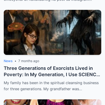
Paano Na Nga Ba ang Kanilang Mag-iina?
Alamin ang Buong Detalye na Nagpaiyak at
Nagpagulantang sa Buong Publiko!
News
•
7 months ago
Three Generations of Exorcists Lived in
Poverty: In My Generation, I Use SCIENCE
to Catch Ghosts
My family has been in the spiritual cleansing business
for three generations. My grandfather was…