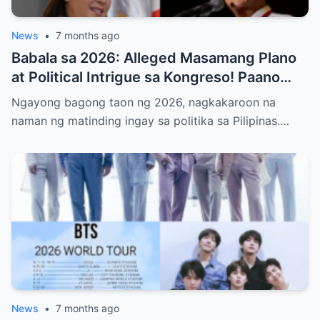
News
•
7 months ago
Babala sa 2026: Alleged Masamang Plano
at Political Intrigue sa Kongreso! Paano
Sinusubukang Patalsikin ang House
Ngayong bagong taon ng 2026, nagkakaroon na
Speaker at Bakit Pinangangambahan ng
naman ng matinding ingay sa politika sa Pilipinas.…
Publiko ang Impeachment ng VP Sarah
Duterte—Alamin ang Buong Detalye ng
Matinding Labanan sa Likod ng Kulungan at
Opisina ng Gobyerno
News
•
7 months ago