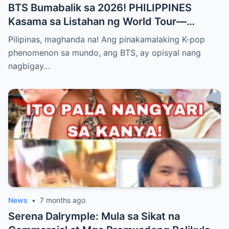
BTS Bumabalik sa 2026! PHILIPPINES
Kasama sa Listahan ng World Tour—
Magkakaroon ng Eksklusibong Concert sa
Pilipinas, maghanda na! Ang pinakamalaking K-pop
Manila! Alamin Kung Paano Naghanda ang
phenomenon sa mundo, ang BTS, ay opisyal nang
ARMY Para sa Pinakahihintay na Comeback
nagbigay…
ng K-pop Supergroup sa Bagong Taon at
Bakit Excited ang Bawat Pinoy Fan!”
News
•
7 months ago
Serena Dalrymple: Mula sa Sikat na