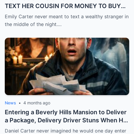
TEXT HER COUSIN FOR MONEY TO BUY
FEVER MEDICINE FOR HER 4-YEAR-OLD
Emily Carter never meant to text a wealthy stranger in
SON… BUT SHE SENT IT TO A BILLIONAIRE
the middle of the night.…
BY MISTAKE. AND WHEN HE SHOWED UP
AT HER DOOR, A FADED NECKLACE
AROUND HER NECK MADE HIS WORLD
STOP.
News
•
4 months ago
Entering a Beverly Hills Mansion to Deliver
a Package, Delivery Driver Stuns When He
Sees a Photo That Looks Just Like His Wife
Daniel Carter never imagined he would one day enter