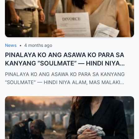
News
•
4 months ago
PINALAYA KO ANG ASAWA KO PARA SA
KANYANG “SOULMATE” — HINDI NIYA
ALAM, MAS MALAKI ANG MAWAWALA SA
PINALAYA KO ANG ASAWA KO PARA SA KANYANG
KANYA KAYSA SA AKIN
“SOULMATE” — HINDI NIYA ALAM, MAS MALAKI…