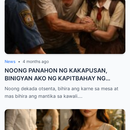
News
•
4 months ago
NOONG PANAHON NG KAKAPUSAN,
BINIGYAN AKO NG KAPITBAHAY NG
MANTIKA—NANG TIKMAN IYON NG TATAY
Noong dekada otsenta, bihira ang karne sa mesa at
KO, KINALADKAD NIYA AKO PAPUNTANG
mas bihira ang mantika sa kawali.…
PRESINTO