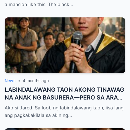
— A Terrifying Secret Is Revealed…
a mansion like this. The black…
News
•
4 months ago
LABINDALAWANG TAON AKONG TINAWAG
NA ANAK NG BASURERA—PERO SA ARAW
NG GRADUATION, ISANG LINYA KO LANG
Ako si Jared. Sa loob ng labindalawang taon, iisa lang
ANG NAGPALUHOD SA LAHAT NG
ang pagkakakilala sa akin ng…
NANLIBAK SA AMIN