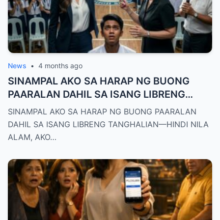
News
•
4 months ago
SINAMPAL AKO SA HARAP NG BUONG
PAARALAN DAHIL SA ISANG LIBRENG
TANGHALIAN—HINDI NILA ALAM, AKO
SINAMPAL AKO SA HARAP NG BUONG PAARALAN
PALA ANG BAGONG DEPUTY DIRECTOR
DAHIL SA ISANG LIBRENG TANGHALIAN—HINDI NILA
NG DEPED CITY DIVISION
ALAM, AKO…