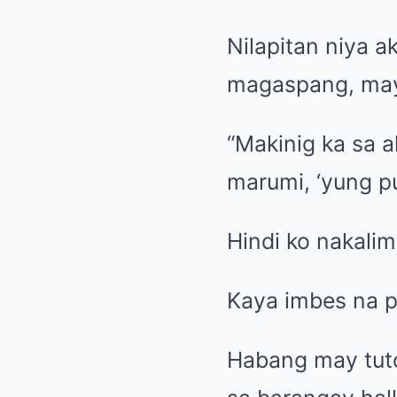
Nilapitan niya 
magaspang, may
“Makinig ka sa 
marumi, ‘yung p
Hindi ko nakalim
Kaya imbes na p
Habang may tutor