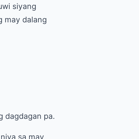
uwi siyang
ng may dalang
ng dagdagan pa.
 niya sa may