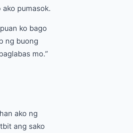
o ako pumasok.
upuan ko bago
ap ng buong
 paglabas mo.”
ahan ako ng
tbit ang sako