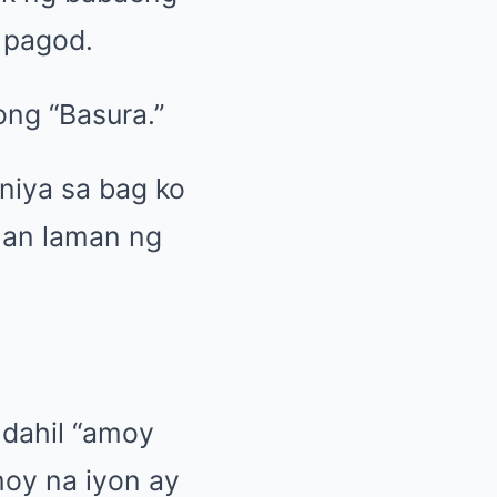
 pagod.
ong “Basura.”
niya sa bag ko
man laman ng
 dahil “amoy
moy na iyon ay