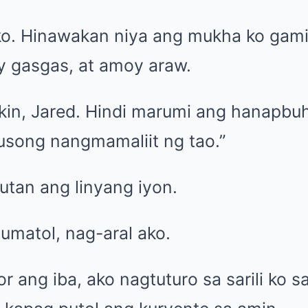
ako. Hinawakan niya ang mukha ko gam
 gasgas, at amoy araw.
akin, Jared. Hindi marumi ang hanapbu
usong nangmamaliit ng tao.”
utan ang linyang iyon.
umatol, nag-aral ako.
 ang iba, ako nagtuturo sa sarili ko sa 