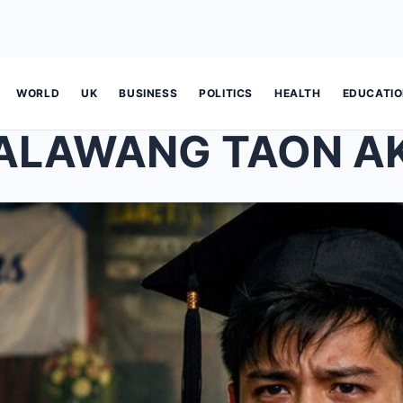
WORLD
UK
BUSINESS
POLITICS
HEALTH
EDUCATI