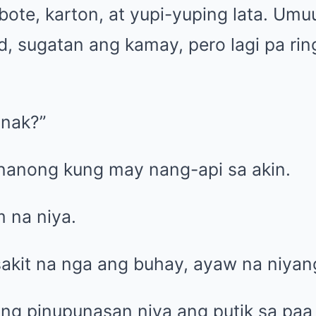
bote, karton, at yupi-yuping lata. Umu
d, sugatan ang kamay, pero lagi pa ri
anak?”
tinanong kung may nang-api sa akin.
m na niya.
sakit na nga ang buhay, ayaw na niya
ang pinupunasan niya ang putik sa paa