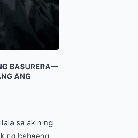
 NG BASURERA—
ANG ANG
lala sa akin ng
ak ng babaeng