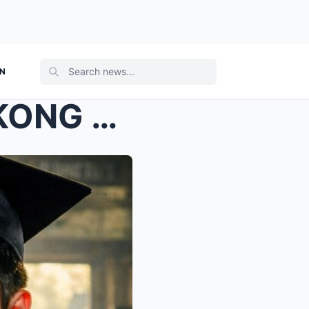
ON
LABINDALAWANG TAON AKONG TINAWAG NA ANAK NG BASURE...