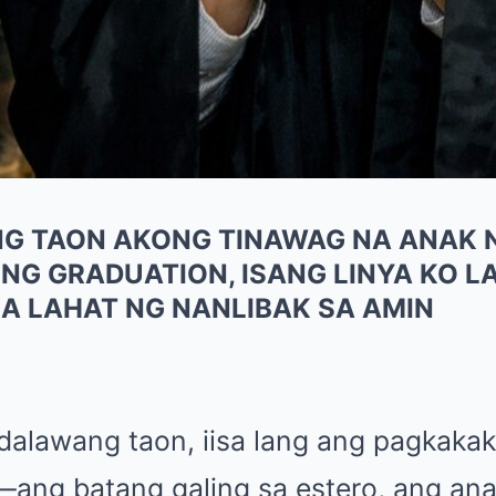
G TAON AKONG TINAWAG NA ANAK
NG GRADUATION, ISANG LINYA KO L
A LAHAT NG NANLIBAK SA AMIN
dalawang taon, iisa lang ang pagkakaki
ang batang galing sa estero, ang an