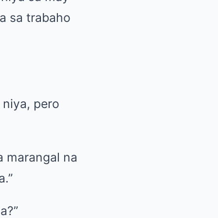
ba sa trabaho
niya, pero
sa marangal na
a.”
a?”