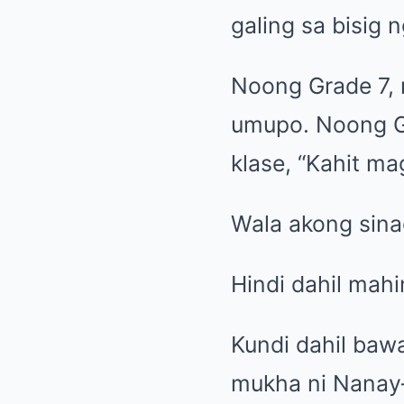
galing sa bisig
Noong Grade 7, 
umupo. Noong Gr
klase, “Kahit ma
Wala akong sina
Hindi dahil mahi
Kundi dahil baw
mukha ni Nanay—