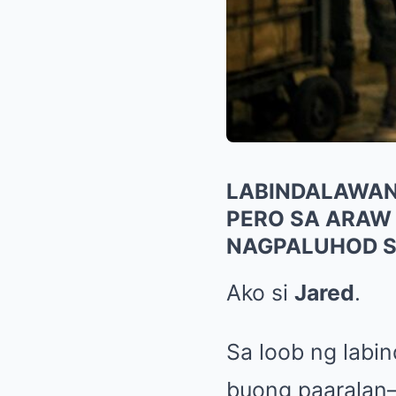
LABINDALAWAN
PERO SA ARAW 
NAGPALUHOD S
Ako si
Jared
.
Sa loob ng labin
buong paaralan—