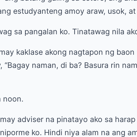
ang estudyanteng amoy araw, usok, at
wag sa pangalan ko. Tinatawag nila ak
may kaklase akong nagtapon ng baon 
, “Bagay naman, di ba? Basura rin na
a noon.
may adviser na pinatayo ako sa harap
uniporme ko. Hindi niya alam na ang a