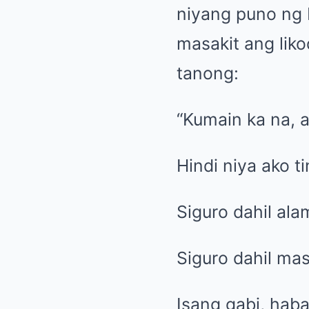
niyang puno ng 
masakit ang liko
tanong:
“Kumain ka na, 
Hindi niya ako 
Siguro dahil ala
Siguro dahil ma
Isang gabi, hab