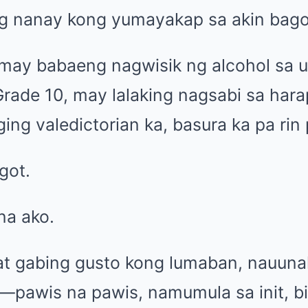
 ng nanay kong yumayakap sa akin bag
may babaeng nagwisik ng alcohol sa 
ade 10, may lalaking nagsabi sa har
ging valedictorian ka, basura ka pa rin
got.
na ako.
at gabing gusto kong lumaban, nauun
pawis na pawis, namumula sa init, bi