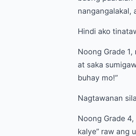
nangangalakal, 
Hindi ako tinata
Noong Grade 1, 
at saka sumigaw
buhay mo!”
Nagtawanan sil
Noong Grade 4, 
kalye” raw ang 