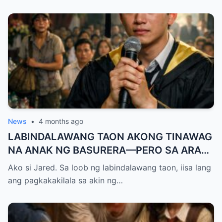
News
•
4 months ago
LABINDALAWANG TAON AKONG TINAWAG
NA ANAK NG BASURERA—PERO SA ARAW
NG GRADUATION, ISANG LINYA KO LANG
Ako si Jared. Sa loob ng labindalawang taon, iisa lang
ANG NAGPALUHOD SA LAHAT NG
ang pagkakakilala sa akin ng…
NANLIBAK SA AMIN