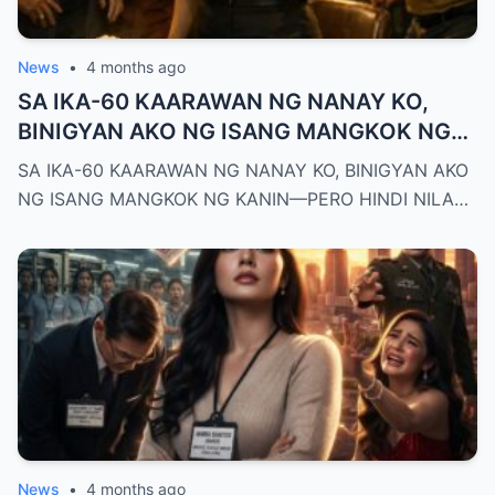
News
•
4 months ago
SA IKA-60 KAARAWAN NG NANAY KO,
BINIGYAN AKO NG ISANG MANGKOK NG
KANIN—PERO HINDI NILA ALAM NA AKO
SA IKA-60 KAARAWAN NG NANAY KO, BINIGYAN AKO
PALA ANG MAY-ARI NG KAPEHAN NA
NG ISANG MANGKOK NG KANIN—PERO HINDI NILA…
PINAGMAMALAKI NILA SA BUONG
MAYNILA
News
•
4 months ago