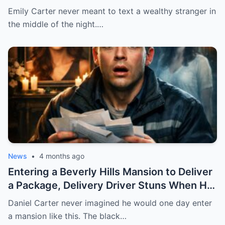
FEVER MEDICINE FOR HER 4-YEAR-OLD
Emily Carter never meant to text a wealthy stranger in
SON… BUT SHE SENT IT TO A BILLIONAIRE
the middle of the night.…
BY MISTAKE. AND WHEN HE SHOWED UP
AT HER DOOR, A FADED NECKLACE
AROUND HER NECK MADE HIS WORLD
STOP.
News
•
4 months ago
Entering a Beverly Hills Mansion to Deliver
a Package, Delivery Driver Stuns When He
Sees a Photo That Looks Just Like His Wife
Daniel Carter never imagined he would one day enter
— A Terrifying Secret Is Revealed…
a mansion like this. The black…