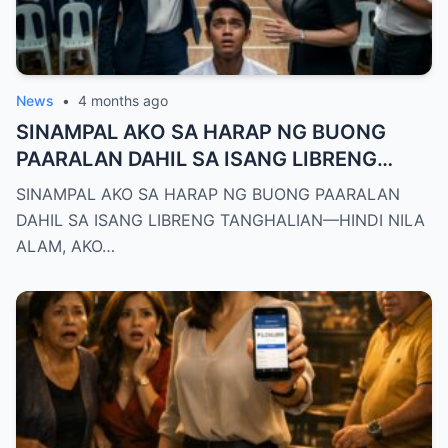
News
•
4 months ago
SINAMPAL AKO SA HARAP NG BUONG
PAARALAN DAHIL SA ISANG LIBRENG
TANGHALIAN—HINDI NILA ALAM, AKO
SINAMPAL AKO SA HARAP NG BUONG PAARALAN
PALA ANG BAGONG DEPUTY DIRECTOR
DAHIL SA ISANG LIBRENG TANGHALIAN—HINDI NILA
NG DEPED CITY DIVISION
ALAM, AKO…