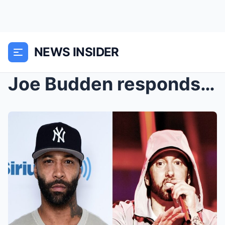
NEWS INSIDER
Joe Budden responds to Eminem disses: ‘I’ve been b...