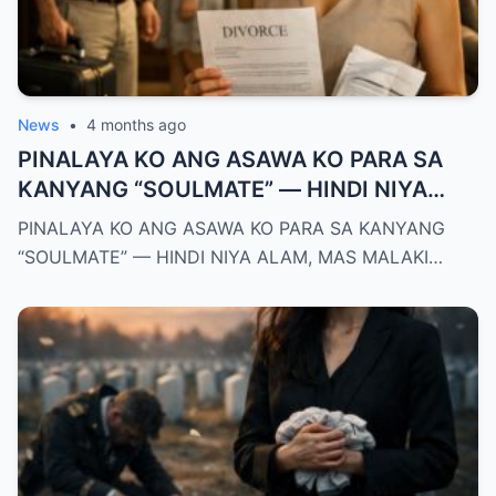
News
•
4 months ago
PINALAYA KO ANG ASAWA KO PARA SA
KANYANG “SOULMATE” — HINDI NIYA
ALAM, MAS MALAKI ANG MAWAWALA SA
PINALAYA KO ANG ASAWA KO PARA SA KANYANG
KANYA KAYSA SA AKIN
“SOULMATE” — HINDI NIYA ALAM, MAS MALAKI…