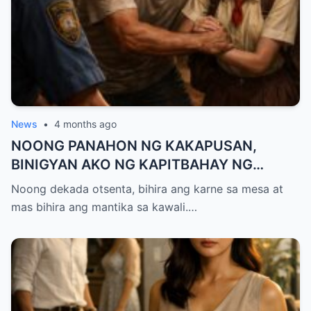
News
•
4 months ago
NOONG PANAHON NG KAKAPUSAN,
BINIGYAN AKO NG KAPITBAHAY NG
MANTIKA—NANG TIKMAN IYON NG TATAY
Noong dekada otsenta, bihira ang karne sa mesa at
KO, KINALADKAD NIYA AKO PAPUNTANG
mas bihira ang mantika sa kawali.…
PRESINTO