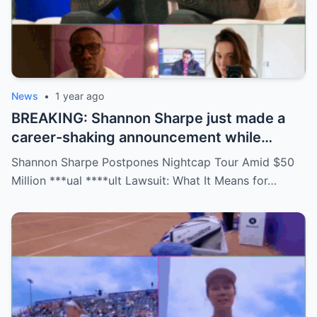
News
•
1 year ago
BREAKING: Shannon Sharpe just made a
career-shaking announcement while
staring down a $50 million lawsuit. Fans
Shannon Sharpe Postpones Nightcap Tour Amid $50
are stunned—was it a retirement, a power
Million ***ual ****ult Lawsuit: What It Means for…
move, or something darker? The timing is
no coincidence, and now the internet is
split: is this damage control or defiance?