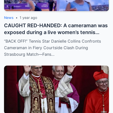
News
•
1 year ago
CAUGHT RED-HANDED: A cameraman was
exposed during a live women’s tennis
match for zooming in from an
“BACK OFF!” Tennis Star Danielle Collins Confronts
inappropriate angle—and the moment the
Cameraman in Fiery Courtside Clash During
umpire called him out? The entire stadium
Strasbourg Match—Fans…
gasped. Social media is in flames. Fans are
demanding answers. Who let this happen…
and how long has it gone on?