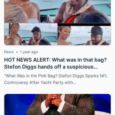
News
•
1 year ago
HOT NEWS ALERT: What was in that bag?
Stefon Diggs hands off a suspicious
package during a wild yacht party, and
“What Was in the Pink Bag? Stefon Diggs Sparks NFL
social media detectives are on the case.
Controversy After Yacht Party with…
Theories are flying—and some are
downright scandalous. This moment could
be more than just a party clip!