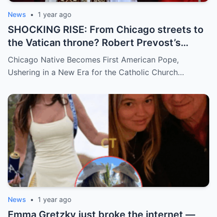
News
•
1 year ago
SHOCKING RISE: From Chicago streets to
the Vatican throne? Robert Prevost’s
hidden past and fast climb through the
Chicago Native Becomes First American Pope,
church ranks will leave you stunned.
Ushering in a New Era for the Catholic Church…
News
•
1 year ago
Emma Gretzky just broke the internet —